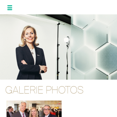
MONIQUE
LEROUX
ACTUALITÉS
ET NOUVEAUTÉS
PROGRAMME
POUR L’ALLIANCE
GALERIE
PHOTOS
ENG
ESP
GALERIE PHOTOS