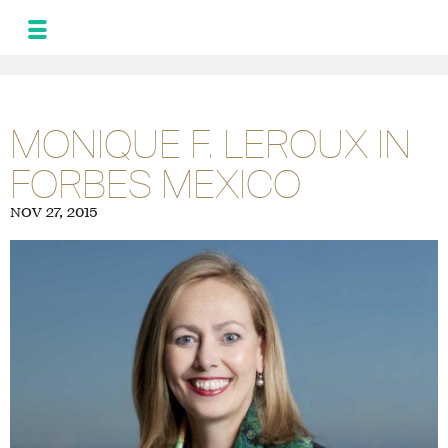
MONIQUE
LEROUX
NEWS
MONIQUE F. LEROUX IN
AND UPDATES
FORBES MEXICO
PROGRAM FOR
THE ALLIANCE
NOV 27, 2015
PHOTOS
GALLERY
FRA
SPA